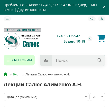
Проблемы с заказом?
+7(499)213-5542
(менеджер) |
Мы
в Max
|
Другие контакты
+74992135542
Будни: 10-18
КАТЕГОРИИ
Блог
Лекции Салюс Алименко А.Н.
Лекции Салюс Алименко А.Н.