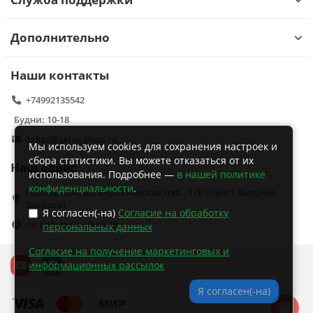
Дополнительно
Наши контакты
+74992135542
Будни: 10-18
zakaz@salus-shop.ru
Мы используем cookies для сохранения настроек и
сбора статистики. Вы можете отказаться от их
Наш адрес
использования. Подробнее —
в нашей политике
конфиденциальности
.
Россия, Москва, Бережковская наб., 12Б (Пункт Выдачи
Заказов)
Я согласен(-на)
Согласие на обработку
по будням, с 10 до 18
персональных данных
Согласие на получение маркетинговых и
информационных рассылок
Я согласен(-на)