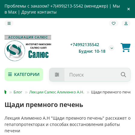
Проблемы с заказом?
+7(499)213-5542
(менеджер) |
Мы
в Max
|
Другие контакты
+74992135542
Будни: 10-18
КАТЕГОРИИ
Блог
Лекции Салюс Алименко А.Н.
Щади премного печен
Щади премного печень
Лекция Алименко А.Н "Щади премного печень" расскажет о
гепатопротекторах и способах восстановления работы
печени