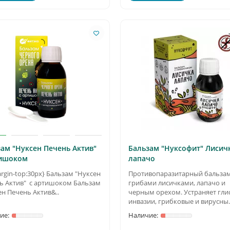
ам "Нуксен Печень Актив"
Бальзам "Нуксофит" Лисич
тишоком
лапачо
rgin-top:30px} Бальзам "Нуксен
Противопаразитарный бальзам
ь Актив" с артишоком Бальзам
грибами лисичками, лапачо и
ен Печень Актив&..
черным орехом. Устраняет гли
инвазии, грибковые и вирусны.