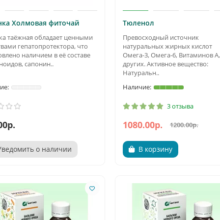
нка Холмовая фиточай
Тюленол
ка таёжная обладает ценными
Превосходный источник
твами гепатопротектора, что
натуральных жирных кислот
овлено наличием в её составе
Омега-3, Омега-6, Витаминов A,
ноидов, сапонин..
других. Активное вещество:
Натуральн..
3 отзыва
00р.
1080.00р.
1200.00р.
Уведомить о наличии
В корзину