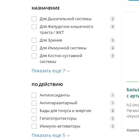
НАЗНАЧЕНИЕ
Для Дыхательной системы
2
Для Желудочно-кишечного
4
тракта / ЖКТ
Для Зрения
3
Для Иммунной системы
4
Для Костно-суставной
3
системы
Показать еще 7
ПО ДЕЙСТВИЮ
Бальз
Антиоксиданты
1
с ар
Антипаразитарный
1
h2 {ma
Бады для тонуса и энергии
Печен
4
«Нукс
Гепатопротекторы
5
Иммуно-активаторы
2
Показать еще 5