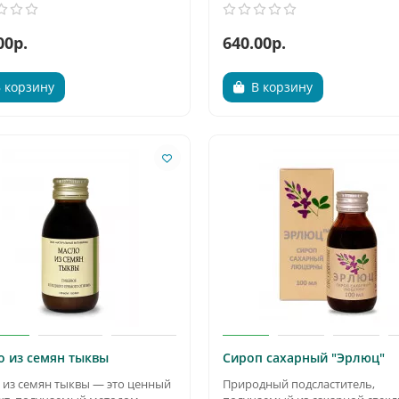
00р.
640.00р.
 корзину
В корзину
о из семян тыквы
Сироп сахарный "Эрлюц"
 из семян тыквы — это ценный
Природный подсластитель,