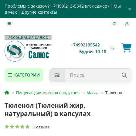
Проблемы с заказом?
+7(499)213-5542
(менеджер) |
Мы
в Max
|
Другие контакты
+74992135542
Будни: 10-18
КАТЕГОРИИ
Пищевая диетическая продукция
Масла
Тюленол
Тюленол (Тюлений жир,
натуральный) в капсулах
3 отзыва