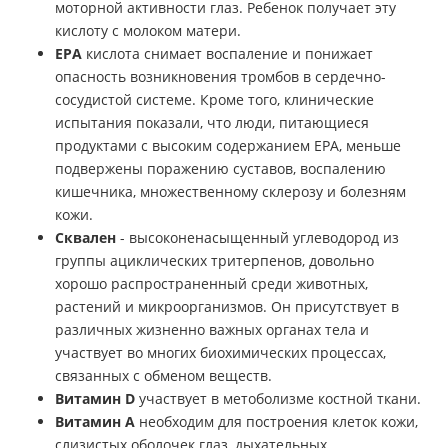
моторной активности глаз. Ребенок получает эту
кислоту с молоком матери.
EPA
кислота снимает воспаление и понижает
опасность возникновения тромбов в сердечно-
сосудистой системе. Кроме того, клинические
испытания показали, что люди, питающиеся
продуктами с высоким содержанием EPA, меньше
подвержены поражению суставов, воспалению
кишечника, множественному склерозу и болезням
кожи.
Сквален
- высоконенасыщенный углеводород из
группы ациклических тритерпенов, довольно
хорошо распространенный среди животных,
растений и микроорганизмов. Он присутствует в
различных жизненно важных органах тела и
участвует во многих биохимических процессах,
связанных с обменом веществ.
Витамин D
участвует в метоболизме костной ткани.
Витамин А
необходим для построения клеток кожи,
слизистых оболочек глаз, дыхательных,