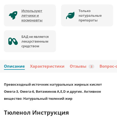
Используют
Только
летчики и
натуральные
космонавты
препараты
БАД не является
лекарственным
средством
Описание
Характеристики
Отзывы
Вопрос-
3
Превосходный источник натуральных жирных кислот
Омега-3, Омега-6, Витаминов A,E,D и других. Активное
вещество: Натуральный тюлений жир
Тюленол Инструкция