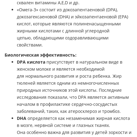
сквален витамины А,Е,D и др.
«Омега-3» состоит из докозапентаеновой (DPA),
докозагексаеновой (DHA) и эйкозапентаеновой (EPA)
кислот, которые являются полиненасыщенными
жирными кислотами с длинной углеродной
цепью, обладающими оздоравливающими
свойствами.
Биологическая эффективность:
DPA кислота
присутствует в натуральном виде в
женском молоке и является необходимой
для нормального развития и роста ребенка. Жир
тюленей является одним из немногочисленных
природных источников этой кислоты. Последние
исследования показали, что DPA является активным
началом в профилактике сердечно-сосудистых
заболеваний, таких, как атеросклероз и тромбоз.
DHA
определяется как незаменимая жирная кислота
в мозге, нервной системе и глазных тканях.
Она особенно важна для развития у детей зоркости и