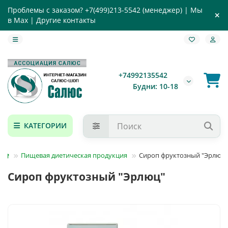
Проблемы с заказом?
+7(499)213-5542
(менеджер) |
Мы
в Max
|
Другие контакты
+74992135542
Будни: 10-18
КАТЕГОРИИ
Пищевая диетическая продукция
Сироп фруктозный "Эрлюц"
Сироп фруктозный "Эрлюц"