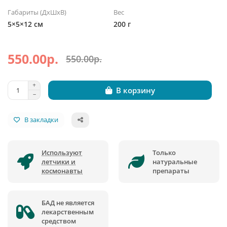
Габариты (ДхШхВ)
Вес
5×5×12 см
200 г
550.00р.
550.00р.
В корзину
В закладки
Используют
Только
летчики и
натуральные
космонавты
препараты
БАД не является
лекарственным
средством