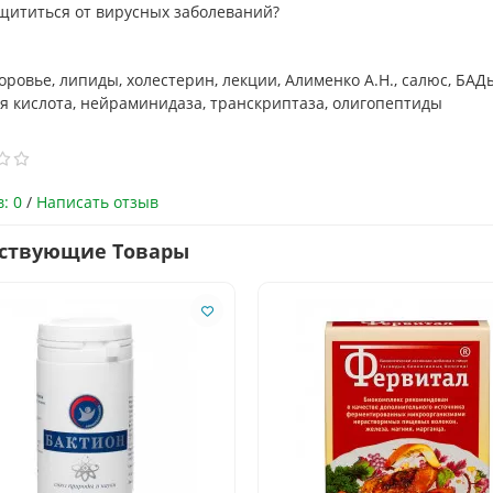
ащититься от вирусных заболеваний?
доровье, липиды, холестерин, лекции, Алименко А.Н., салюс, БАД
я кислота, нейраминидаза, транскриптаза, олигопептиды
: 0
/
Написать отзыв
тствующие Товары