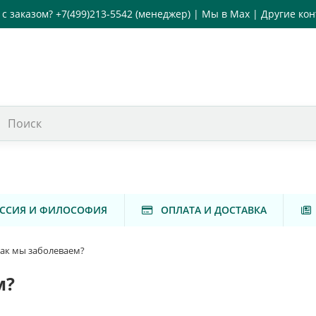
с заказом?
+7(499)213-5542
(менеджер) |
Мы в Max
|
Другие кон
ССИЯ И ФИЛОСОФИЯ
ОПЛАТА И ДОСТАВКА
Как мы заболеваем?
м?