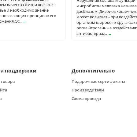
Нарушения состава и функций
ием качества жизни является
микробиоты человека называе
вье и необходимо знание
дисбиозом. Дисбиоз кишечник
ополагающих принципов его
может возникать при воздейст
ржания.Ос..
→
организм широкого круга фак
риска:Ятрогенные воздействия:
антибактериал..
→
а поддержки
Дополнительно
 товара
Подарочные сертификаты
айта
Производители
ы
Схема проезда