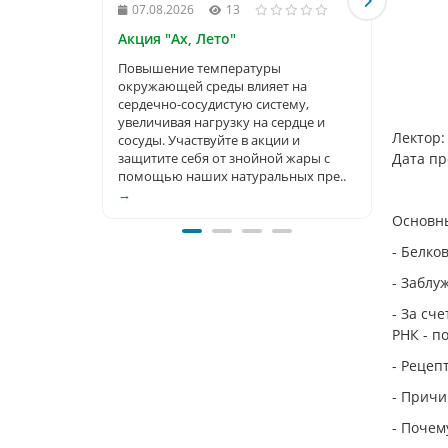
и не «
07.08.2026
13
накоп
орган
Акция "Ах, Лето"
Повышение температуры
окружающей среды влияет на
сердечно-сосудистую систему,
увеличивая нагрузку на сердце и
Лектор:
сосуды. Участвуйте в акции и
защитите себя от знойной жары с
Дата пр
помощью наших натуральных пре..
→
Основн
- Белко
- Заблу
- За сч
РНК - п
- Рецеп
- Причи
- Почем