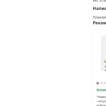
Нет отз
Напис
Пожалу
Реко
15.0
Физи
"Неве
- иску
побор