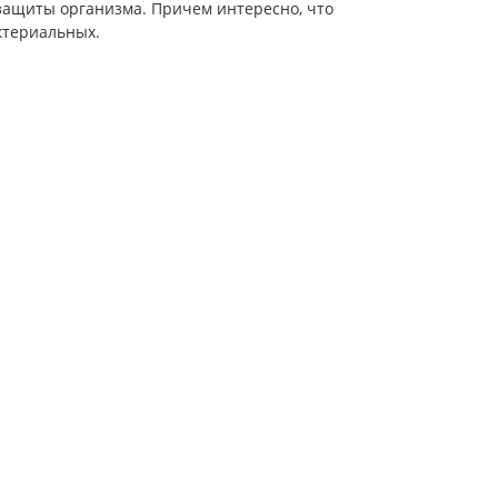
 защиты организма. Причем интересно, что
актериальных.
04.09.2025
1562
к
ЭрЛюц - Адаптогена на Люцерне
Лектор: Алименко Анатолий
ения
НиколаевичДата проведения: Июль
 дня -
2025 годаПредставьте, что ваш
организм под постоянной атакой
раз
стресса и токсинов, а привычные
витамины уже не справляются.
Сегодня вы узнаете, ..
→