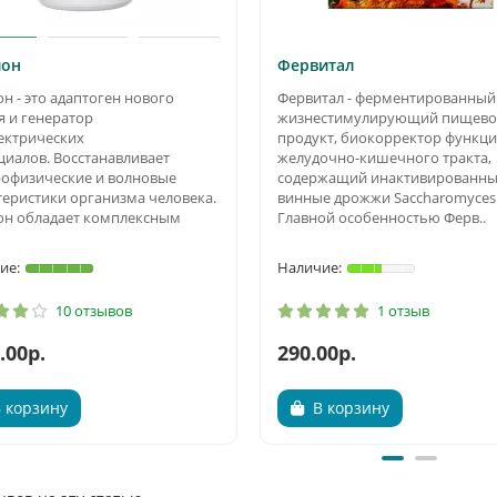
ион
Фервитал
н - это адаптоген нового
Фервитал - ферментированный
я и генератор
жизнестимулирующий пищев
ектрических
продукт, биокорректор функц
циалов. Восстанавливает
желудочно-кишечного тракта,
рофизические и волновые
содержащий инактивированн
теристики организма человека.
винные дрожжи Saccharomyces v
он обладает комплексным
Главной особенностью Ферв..
10 отзывов
1 отзыв
.00р.
290.00р.
 корзину
В корзину