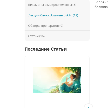
Белок -
Витамины и микроэлементы (5)
белкова
Лекции Салюс Алименко А.Н. (19)
Обзоры препаратов (9)
Статьи (16)
Последние Статьи
20.1
ЭрЛю
орган
стрес
спать
Можно
45+: у
наруш
теле.О