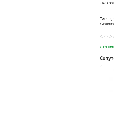
- Как з
Теги: з
сиалова
Отзывов
Сопу