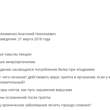
неизбежное», а чаще всего
ившийся стресс и перегрузка
изма к..
→
 Алименко Анатолий Николаевич
оведения: 21 марта 2018 года
ые смыслы лекции:
вые микроорганизмы
ждения, касающиеся потребления белка при эпидемиях
ет чего начинает действовать вирус гриппа в организме, если у
оложительный?
торы клеток, как путь заражения вирусами
ны осложнений после гриппа
у хронические заболевания лечить гораздо сложнее?