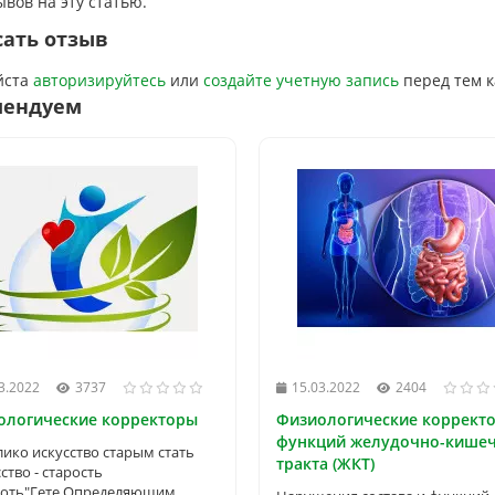
ывов на эту статью.
ать отзыв
йста
авторизируйтесь
или
создайте учетную запись
перед тем к
мендуем
3.2022
3737
15.03.2022
2404
ологические корректоры
Физиологические коррект
функций желудочно-кише
лико искусство старым стать
тракта (ЖКТ)
сство - старость
оть"Гете Определяющим