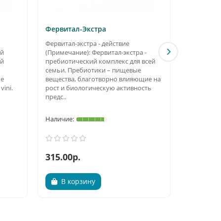
Фервитал-Экстра
Янтарит
Фервитал-экстра - действие
Янтарит -
ой
(Примечание): Фервитал-экстра -
и витами
ий
пребиотический комплекс для всей
антиоксида
семьи. Пребиотики – пищевые
- это ада
ые
вещества, благотворно влияющие на
антиоксид
ini.
рост и биологическую активность
натуральн
предс..
уникальны
315.00р.
355.00р
В корзину
В ко