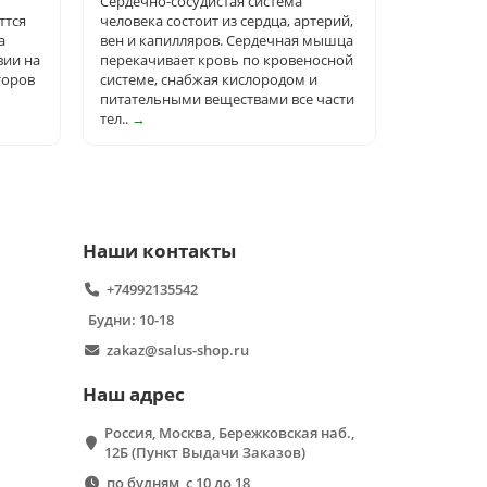
Сердечно-сосудистая система
ттся
человека состоит из сердца, артерий,
а
вен и капилляров. Сердечная мышца
вии на
перекачивает кровь по кровеносной
торов
системе, снабжая кислородом и
питательными веществами все части
тел..
→
Наши контакты
+74992135542
Будни: 10-18
zakaz@salus-shop.ru
Наш адрес
Россия, Москва, Бережковская наб.,
12Б (Пункт Выдачи Заказов)
по будням, с 10 до 18