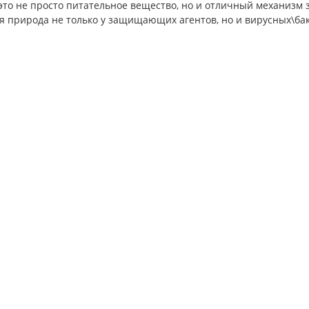
 это не просто питательное вещество, но и отличный механизм
я природа не только у защищающих агентов, но и вирусных\б
0.2025
591
19.09.2025
1148
ц: как мягко помочь
ЭрЛюц - осенний помощни
изму справляться со
Осень - сезон
сом, очищаться и лучше
простудПричины:резкие измен
погоды , сокращение светового
это стресс для
 часто услышать от женщин
организма;малоподвижный об
сталость, тревожность,
жизни - из-за недостаточной
енный сон, тяжесть в
активности нарушается
бъясняем: это не «возрастное»
кровообращение и тонус ..
→