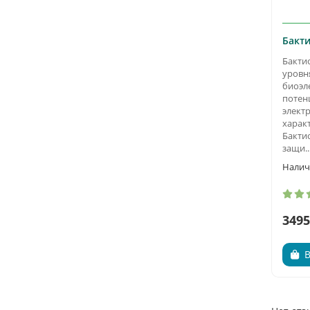
Бакт
Бактио
уровн
биоэл
потен
элект
харак
Бакти
защи..
3495
В