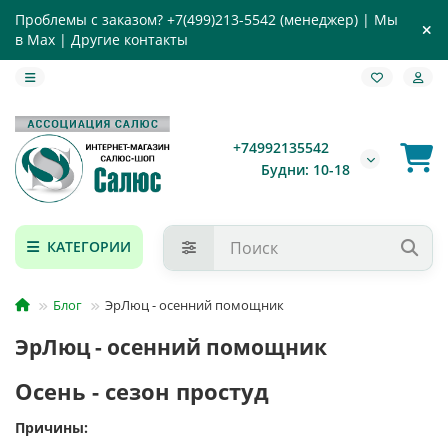
Проблемы с заказом?
+7(499)213-5542
(менеджер) |
Мы
в Max
|
Другие контакты
+74992135542
Будни: 10-18
КАТЕГОРИИ
Блог
ЭрЛюц - осенний помощник
ЭрЛюц - осенний помощник
Осень - сезон простуд
Причины: