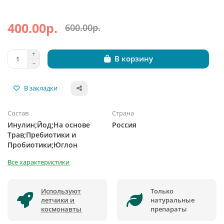
400.00р.
600.00р.
В корзину
В закладки
Состав
Страна
Инулин;Йод;На основе
Россия
Трав;Пребиотики и
Пробиотики;Юглон
Все характеристики
Используют
Только
летчики и
натуральные
космонавты
препараты