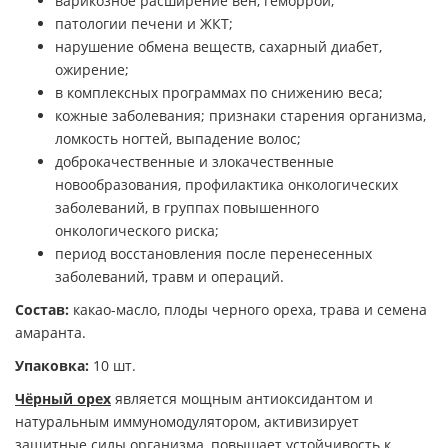
варикозное расширение вен, геморрой;
патологии печени и ЖКТ;
нарушение обмена веществ, сахарный диабет,
ожирение;
в комплексных программах по снижению веса;
кожные заболевания; признаки старения организма,
ломкость ногтей, выпадение волос;
доброкачественные и злокачественные
новообразования, профилактика онкологических
заболеваний, в группах повышенного
онкологического риска;
период восстановления после перенесенных
заболеваний, травм и операций.
Состав:
какао-масло, плоды черного ореха, трава и семена
амаранта.
Упаковка:
10 шт.
Чёрный орех
является мощным антиоксидантом и
натуральным иммуномодулятором, активизирует
защитные силы организма, повышает устойчивость к