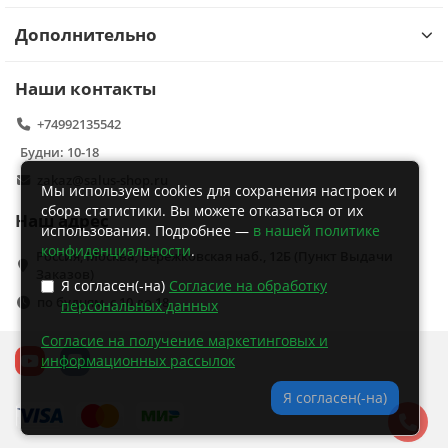
Дополнительно
Наши контакты
+74992135542
Будни: 10-18
zakaz@salus-shop.ru
Мы используем cookies для сохранения настроек и
сбора статистики. Вы можете отказаться от их
Наш адрес
использования. Подробнее —
в нашей политике
конфиденциальности
.
Россия, Москва, Бережковская наб., 12Б (Пункт Выдачи
Заказов)
Я согласен(-на)
Согласие на обработку
по будням, с 10 до 18
персональных данных
Согласие на получение маркетинговых и
информационных рассылок
Я согласен(-на)