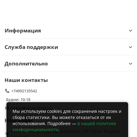
Информация
Служба поддержки
Дополнительно
Наши контакты
+74992135542
Будни: 10-18
zakaz@salus-shop.ru
Мы используем cookies для сохранения настроек и
сбора статистики. Вы можете отказаться от их
Наш адрес
использования. Подробнее —
в нашей политике
конфиденциальности
.
Россия, Москва, Бережковская наб., 12Б (Пункт Выдачи
Заказов)